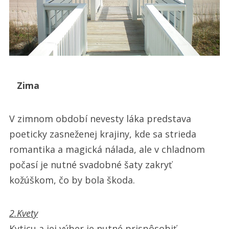
Zima
V zimnom období nevesty láka predstava
poeticky zasneženej krajiny, kde sa strieda
romantika a magická nálada, ale v chladnom
počasí je nutné svadobné šaty zakryť
kožúškom, čo by bola škoda.
2.Kvety
Kyticu a jej výber je nutné prispôsobiť