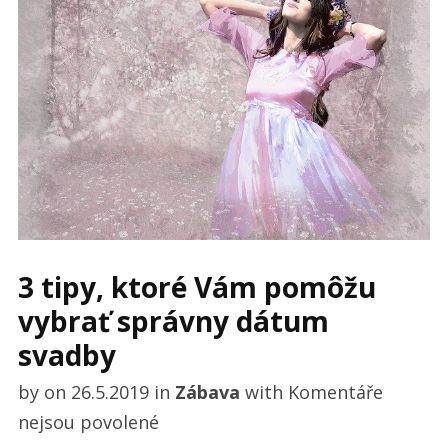
3 tipy, ktoré Vám pomôžu
vybrať správny dátum
svadby
by
on
26.5.2019
in
Zábava
with
Komentáře
u
nejsou povolené