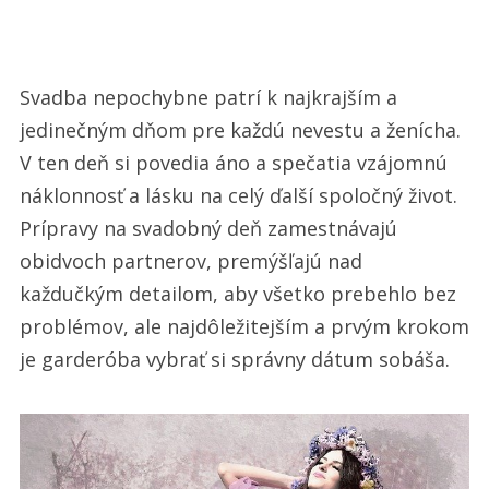
textu
s
názvem
Svadba nepochybne patrí k najkrajším a
3
jedinečným dňom pre každú nevestu a ženícha.
tipy,
V ten deň si povedia áno a spečatia vzájomnú
ktoré
náklonnosť a lásku na celý ďalší spoločný život.
Vám
Prípravy na svadobný deň zamestnávajú
pomôžu
obidvoch partnerov, premýšľajú nad
vybrať
každučkým detailom, aby všetko prebehlo bez
správny
problémov, ale najdôležitejším a prvým krokom
dátum
je
garderóba
vybrať si správny dátum sobáša.
svadby