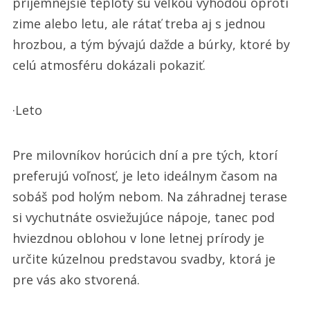
príjemnejšie teploty sú veľkou výhodou oproti
zime alebo letu, ale rátať treba aj s jednou
hrozbou, a tým bývajú dažde a búrky, ktoré by
celú atmosféru dokázali pokaziť.
·Leto
Pre milovníkov horúcich dní a pre tých, ktorí
preferujú voľnosť, je leto ideálnym časom na
sobáš pod holým nebom. Na záhradnej terase
si vychutnáte osviežujúce nápoje, tanec pod
hviezdnou oblohou v lone letnej prírody je
určite kúzelnou predstavou svadby, ktorá je
pre vás ako stvorená.