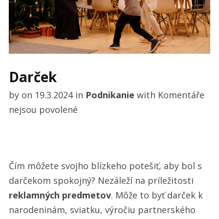
Darček
by
on
19.3.2024
in
Podnikanie
with
Komentáře
u
nejsou povolené
textu
s
názvem
Čím môžete svojho blízkeho potešiť, aby bol s
Darček
darčekom spokojný? Nezáleží na príležitosti
reklamných predmetov
. Môže to byť darček k
narodeninám, sviatku, výročiu partnerského