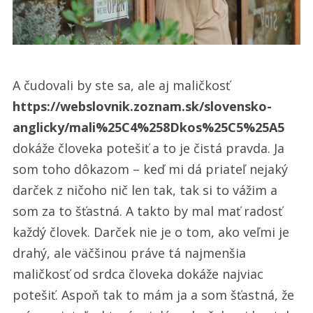
A čudovali by ste sa, ale aj maličkosť
https://webslovnik.zoznam.sk/slovensko-
anglicky/mali%25C4%258Dkos%25C5%25A5
dokáže človeka potešiť a to je čistá pravda. Ja
som toho dôkazom – keď mi dá priateľ nejaký
darček z ničoho nič len tak, tak si to vážim a
som za to šťastná. A takto by mal mať radosť
každý človek. Darček nie je o tom, ako veľmi je
drahý, ale väčšinou práve tá najmenšia
maličkosť od srdca človeka dokáže najviac
potešiť. Aspoň tak to mám ja a som šťastná, že