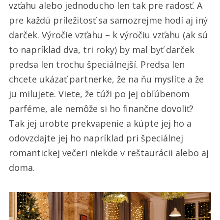
vzťahu alebo jednoducho len tak pre radosť. A
pre každú príležitosť sa samozrejme hodí aj iný
darček. Výročie vzťahu – k výročiu vzťahu (ak sú
to napríklad dva, tri roky) by mal byť darček
predsa len trochu špeciálnejší. Predsa len
chcete ukázať partnerke, že na ňu myslíte a že
ju milujete. Viete, že túži po jej obľúbenom
parféme, ale nemôže si ho finančne dovoliť?
Tak jej urobte prekvapenie a kúpte jej ho a
odovzdajte jej ho napríklad pri špeciálnej
romantickej večeri niekde v reštaurácii alebo aj
doma.