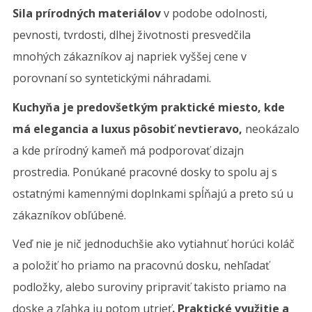
Sila prírodných materiálov
v podobe odolnosti,
pevnosti, tvrdosti, dlhej životnosti presvedčila
mnohých zákazníkov aj napriek vyššej cene v
porovnaní so syntetickými náhradami.
Kuchyňa je predovšetkým praktické miesto, kde
má elegancia a luxus pôsobiť nevtieravo,
neokázalo
a kde prírodný kameň má podporovať dizajn
prostredia. Ponúkané pracovné dosky to spolu aj s
ostatnými kamennými doplnkami spĺňajú a preto sú u
zákazníkov obľúbené.
Veď nie je nič jednoduchšie ako vytiahnuť horúci koláč
a položiť ho priamo na pracovnú dosku, nehľadať
podložky, alebo suroviny pripraviť takisto priamo na
doske a zľahka ju potom utrieť
. Praktické využitie a