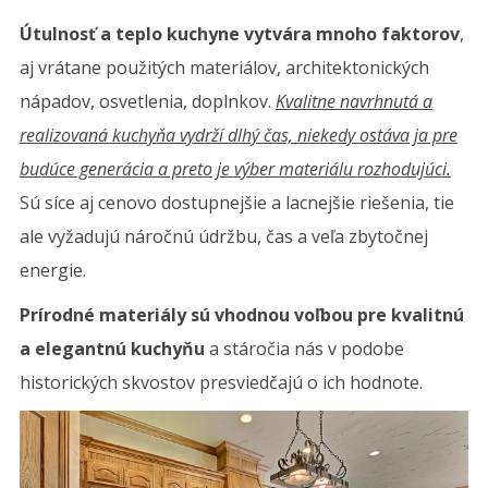
s
Útulnosť a teplo kuchyne vytvára mnoho faktorov
,
názvem
aj vrátane použitých materiálov, architektonických
Dlhá
nápadov, osvetlenia, doplnkov.
Kvalitne navrhnutá a
životnosť
realizovaná kuchyňa vydrží dlhý čas, niekedy ostáva ja pre
kvalitnej
budúce generácia a preto je výber materiálu rozhodujúci.
kuchynskej
Sú síce aj cenovo dostupnejšie a lacnejšie riešenia, tie
dosky
ale vyžadujú náročnú údržbu, čas a veľa zbytočnej
z
energie.
kameňa
Prírodné materiály sú vhodnou voľbou pre kvalitnú
a elegantnú kuchyňu
a stáročia nás v podobe
historických skvostov presviedčajú o ich hodnote.