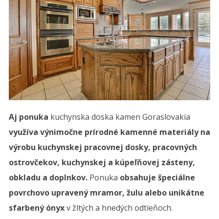
Aj ponuka
kuchynska doska kamen
Goraslovakia
využíva výnimočne prírodné kamenné materiály na
výrobu kuchynskej pracovnej dosky, pracovných
ostrovčekov, kuchynskej a kúpeľňovej zásteny,
obkladu a doplnkov.
Ponuka
obsahuje špeciálne
povrchovo upravený mramor, žulu alebo unikátne
sfarbený ónyx
v žltých a hnedých odtieňoch.