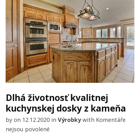
Dlhá životnosť kvalitnej
kuchynskej dosky z kameňa
by
on
12.12.2020
in
Výrobky
with
Komentáře
u
nejsou povolené
textu