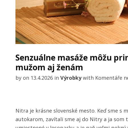
Senzuálne masáže môžu prin
mužom aj ženám
by
on
13.4.2026
in
Výrobky
with
Komentáře n
Nitra je krásne slovenské mesto. Keď sme s 
autokarom, zavítali sme aj do Nitry a ja som 
umiestnené v lesoparku a je naň veľmi pekný 