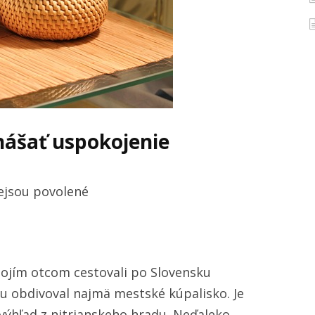
ášať uspokojenie
u
ejsou povolené
textu
s
názvem
mojím otcom cestovali po Slovensku
Senzuálne
tu obdivoval najmä mestské kúpalisko. Je
masáže
výhľad z nitrianskeho hradu. Neďaleko