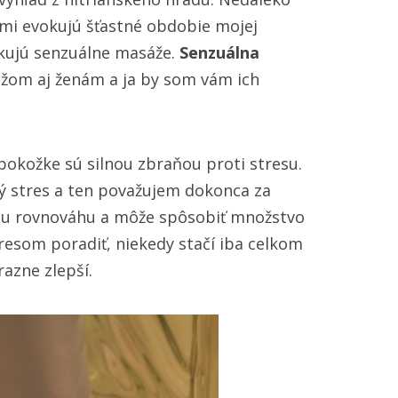
môžu
e mi evokujú šťastné obdobie mojej
prinášať
dzkujú senzuálne masáže.
Senzuálna
uspokojenie
žom aj ženám a ja by som vám ich
mužom
aj
ženám
pokožke sú silnou zbraňou proti stresu.
ý stres a ten považujem dokonca za
nu rovnováhu a môže spôsobiť množstvo
tresom poradiť, niekedy stačí iba celkom
azne zlepší.