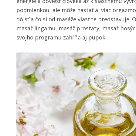
energie a doviesť človeka až k slastnému vyvr
podmienkou, ale môže nastať aj viac orgazmov,
dôjsť a čo si od masáže vlastne predstavuje.
masáž lingamu, masáž prostaty, masáž bosých
svojho programu zahŕňa aj pupok.