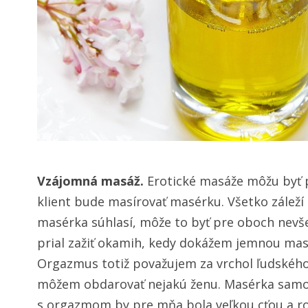
Vzájomná masáž.
Erotické masáže môžu byť pr
klient bude masírovať masérku. Všetko záleží
masérka súhlasí, môže to byť pre oboch nevše
prial zažiť okamih, kedy dokážem jemnou ma
Orgazmus totiž považujem za vrchol ľudského 
môžem obdarovať nejakú ženu. Masérka samoz
s orgazmom by pre mňa bola veľkou cťou a ro