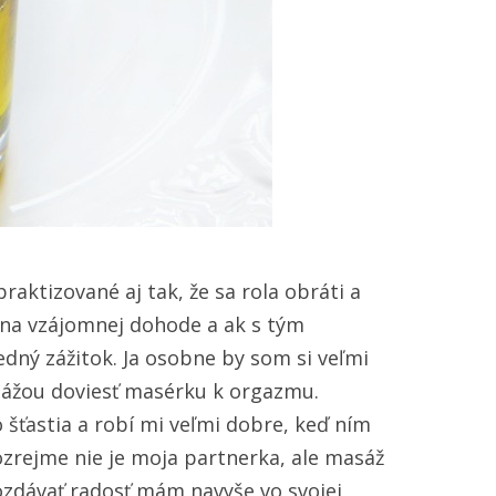
aktizované aj tak, že sa rola obráti a
 na vzájomnej dohode a ak s tým
dný zážitok. Ja osobne by som si veľmi
sážou doviesť masérku k orgazmu.
šťastia a robí mi veľmi dobre, keď ním
rejme nie je moja partnerka, ale masáž
zdávať radosť mám navyše vo svojej