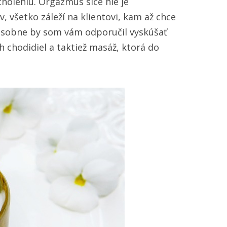
choleniu. Orgazmus síce nie je
 všetko záleží na klientovi, kam až chce
 Osobne by som vám odporučil vyskúšať
 chodidiel a taktiež masáž, ktorá do