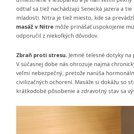
odtiaľ sa tiež nachádzajú Senecká jazera a ti
mladosti. Nitra je tiež miesto, kde sa prevá
masáž v Nitre
môže prinášať uspokojenie mu
odporučil z niekoľkých dôvodov.
Zbraň proti stresu.
Jemné telesné dotyky na 
V súčasnej dobe nás ohrozuje najmä chronick
veľmi nebezpečný, pretože narúša hormonál
civilizačných ochorení. Masáže si dokážu so s
krátkodobé pôsobenie a zdravotný stav sa výr