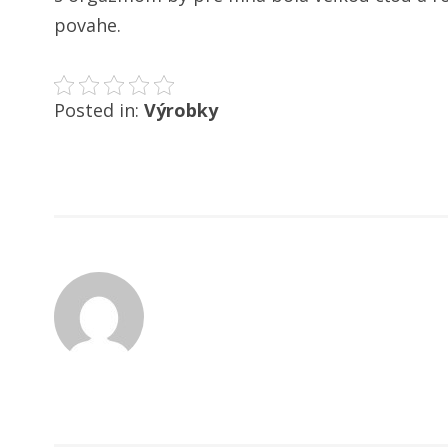
povahe.
Posted in:
Výrobky