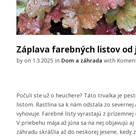
Záplava farebných listov od j
by
on
1.3.2025
in
Dom a záhrada
with
Koment
Počuli ste už o heuchere? Táto trvalka je pe
listom. Rastlina sa k nám odstala zo severnej
vyhovuje. Farebné listy vyrastajú z prízemnej 
V priebehu mája až júna sa na nej objavujú aj
záhradu skrášlia až do neskorej jesene, kedy