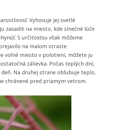
rostlivosť. Vyhovuje jej svetlé
ju zasadili na miesto, kde slnečné lúče
 uhynúť. S určitosťou však môžeme
 prejavilo na malom vzraste
e voľné miesto v polotieni, môžete ju
dostatočná zálievka. Počas teplých dní,
 deň. Na druhej strane obľubuje teplo,
očne chránené pred priamym vetrom.