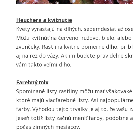
Heuchera a kvitnutie
Kvety vyrastajú na dlhých, sedemdesiat až o
Môžu kvitnúť na červeno, ružovo, bielo, ale
zvončeky. Rastlina kvitne pomerne dlho, pribl
aj na rez do vázy. Ak im budete pravidelne sk
vám takto veľmi dlho.
Farebný mix
Spomínané listy rastliny môžu mať všakovaké s
ktoré majú viacfarebné listy. Asi najpopulárnej
farby. Výhodou tejto trvalky je aj to, že vašu
jeseň totiž listy začnú meniť farby, podobne
počas zimných mesiacov.