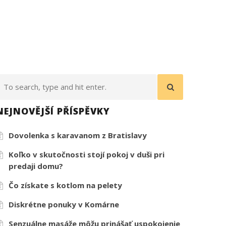
NEJNOVĚJŠÍ PŘÍSPĚVKY
Dovolenka s karavanom z Bratislavy
Koľko v skutočnosti stojí pokoj v duši pri
predaji domu?
Čo získate s kotlom na pelety
Diskrétne ponuky v Komárne
Senzuálne masáže môžu prinášať uspokojenie