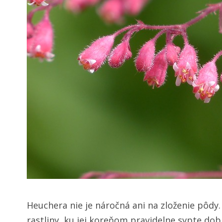
Heuchera nie je náročná ani na zloženie pôdy.
rastliny, ku jej koreňom pravidelne sypte do