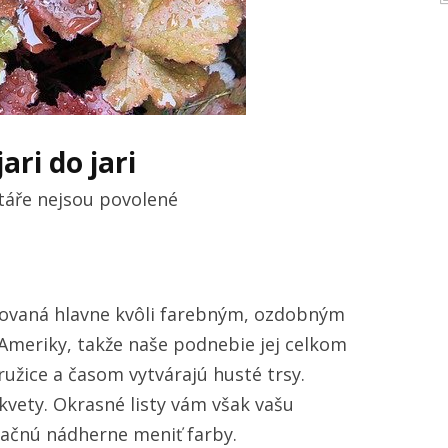
ari do jari
u
áře nejsou povolené
textu
s
názvem
stovaná hlavne kvôli farebným, ozdobným
Záplava
 Ameriky, takže naše podnebie jej celkom
farebných
ružice a časom vytvárajú husté trsy.
listov
 kvety. Okrasné listy vám však vašu
od
 začnú nádherne meniť farby.
jari