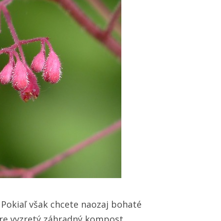
 Pokiaľ však chcete naozaj bohaté
bre vyzretý záhradný kompost.