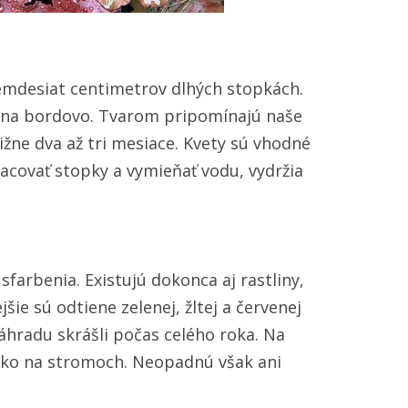
semdesiat centimetrov dlhých stopkách.
bo na bordovo. Tvarom pripomínajú naše
ižne dva až tri mesiace. Kvety sú vhodné
racovať stopky a vymieňať vodu, vydržia
farbenia. Existujú dokonca aj rastliny,
šie sú odtiene zelenej, žltej a červenej
 záhradu skrášli počas celého roka. Na
 ako na stromoch. Neopadnú však ani