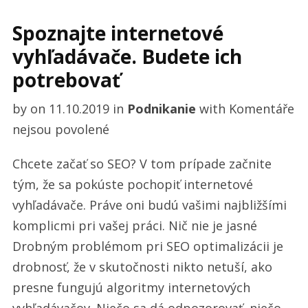
Spoznajte internetové
vyhľadávače. Budete ich
potrebovať
by
on
11.10.2019
in
Podnikanie
with
Komentáře
u
nejsou povolené
textu
Chcete začať so SEO? V tom prípade začnite
s
tým, že sa pokúste pochopiť internetové
názvem
vyhľadávače. Práve oni budú vašimi najbližšími
Spoznajte
komplicmi pri vašej práci. Nič nie je jasné
internetové
Drobným problémom pri SEO optimalizácii je
vyhľadávače.
drobnosť, že v skutočnosti nikto netuší, ako
Budete
presne fungujú algoritmy internetových
ich
vyhľadávačov. Niečo sa dá odpozorovať, niečo