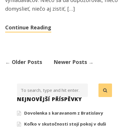
potrebovať
domyslieť, niečo aj zistiť, […]
Continue Reading
←
Older Posts
Newer Posts
→
NEJNOVĚJŠÍ PŘÍSPĚVKY
Dovolenka s karavanom z Bratislavy
Koľko v skutočnosti stojí pokoj v duši