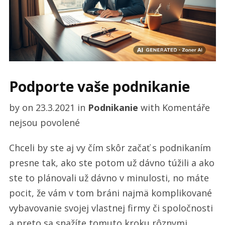
Podporte vaše podnikanie
by
on
23.3.2021
in
Podnikanie
with
Komentáře
u
nejsou povolené
textu
Chceli by ste aj vy čím skôr začať s podnikaním
s
presne tak, ako ste potom už dávno túžili a ako
názvem
ste to plánovali už dávno v minulosti, no máte
Podporte
pocit, že vám v tom bráni najmä komplikované
vaše
vybavovanie svojej vlastnej firmy či spoločnosti
podnikanie
a preto sa snažíte tomuto kroku rôznymi