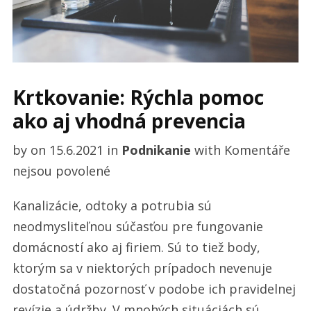
Krtkovanie: Rýchla pomoc
ako aj vhodná prevencia
by
on
15.6.2021
in
Podnikanie
with
Komentáře
u
nejsou povolené
textu
Kanalizácie, odtoky a potrubia sú
s
neodmysliteľnou súčasťou pre fungovanie
názvem
domácností ako aj firiem. Sú to tiež body,
Krtkovanie:
ktorým sa v niektorých prípadoch nevenuje
Rýchla
dostatočná pozornosť v podobe ich pravidelnej
pomoc
revízie a údržby. V mnohých situáciách sú