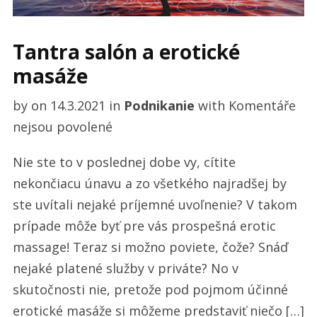
Tantra salón a erotické
masáže
by
on
14.3.2021
in
Podnikanie
with
Komentáře
u
nejsou povolené
textu
Nie ste to v poslednej dobe vy, cítite
s
nekončiacu únavu a zo všetkého najradšej by
názvem
ste uvítali nejaké príjemné uvoľnenie? V takom
Tantra
prípade môže byť pre vás prospešná erotic
salón
massage! Teraz si možno poviete, čože? Snáď
a
nejaké platené služby v priváte? No v
erotické
skutočnosti nie, pretože pod pojmom účinné
masáže
erotické masáže si môžeme predstaviť niečo […]