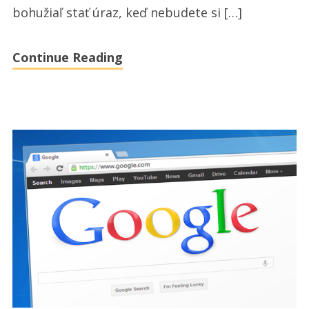
bohužiaľ stať úraz, keď nebudete si […]
práve
teraz,
Continue Reading
ale
presne
neviete
ako
danú
spoločnosť
treba
využiť
na
tento
účel?