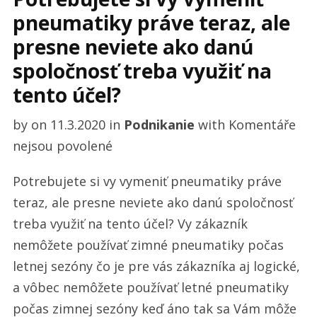
pneumatiky práve teraz, ale
presne neviete ako danú
spoločnosť treba využiť na
tento účel?
by
on
11.3.2020
in
Podnikanie
with
Komentáře
u
nejsou povolené
textu
Potrebujete si vy vymeniť pneumatiky práve
s
teraz, ale presne neviete ako danú spoločnosť
názvem
treba využiť na tento účel? Vy zákazník
Potrebujete
nemôžete používať zimné pneumatiky počas
si
letnej sezóny čo je pre vás zákazníka aj logické,
vy
a vôbec nemôžete používať letné pneumatiky
vymeniť
počas zimnej sezóny keď áno tak sa Vám môže
pneumatiky