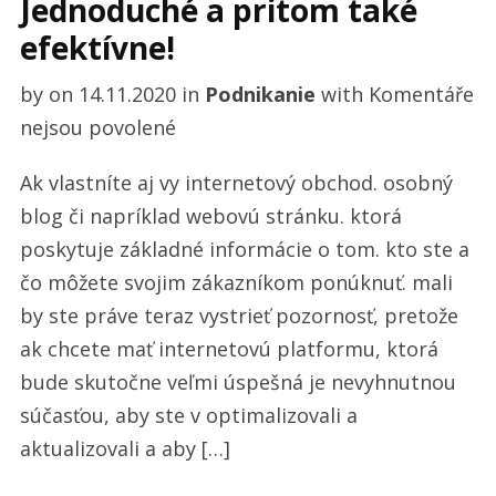
Jednoduché a pritom také
efektívne!
by
on
14.11.2020
in
Podnikanie
with
Komentáře
u
nejsou povolené
textu
Ak vlastníte aj vy internetový obchod. osobný
s
blog či napríklad webovú stránku. ktorá
názvem
poskytuje základné informácie o tom. kto ste a
Jednoduché
čo môžete svojim zákazníkom ponúknuť. mali
a
by ste práve teraz vystrieť pozornosť, pretože
pritom
ak chcete mať internetovú platformu, ktorá
také
bude skutočne veľmi úspešná je nevyhnutnou
efektívne!
súčasťou, aby ste v optimalizovali a
aktualizovali a aby […]