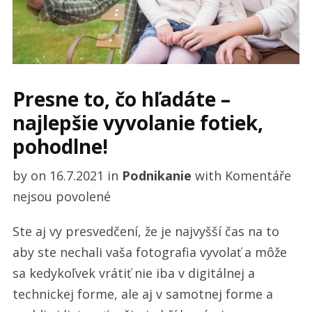
Presne to, čo hľadáte –
najlepšie vyvolanie fotiek,
pohodlne!
by
on
16.7.2021
in
Podnikanie
with
Komentáře
u
nejsou povolené
textu
Ste aj vy presvedčení, že je najvyšší čas na to
s
aby ste nechali vaša fotografia vyvolať a môže
názvem
sa kedykoľvek vrátiť nie iba v digitálnej a
Presne
technickej forme, ale aj v samotnej forme a
to,