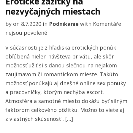
Erotické zážitky na
nezvyčajných miestach
by
on
8.7.2020
in
Podnikanie
with
Komentáře
u
nejsou povolené
textu
V súčasnosti je z hľadiska erotických ponúk
s
obľúbená nielen návšteva privátu, ale skôr
názvem
možnosť užiť si s danou slečnou na nejakom
Erotické
zaujímavom či romantickom mieste. Takúto
zážitky
možnosť ponúkajú aj dnešné online sex ponuky
na
a pracovníčky, ktorým nechýba escort.
nezvyčajných
Atmosféra a samotné miesto dokážu byť silným
miestach
faktorom celkového pôžitku. Možno to viete aj
z vlastných skúseností. […]