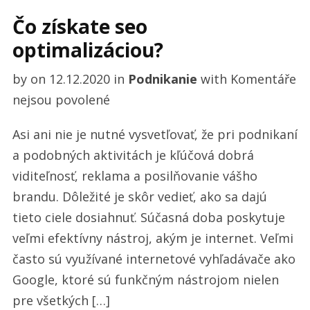
Čo získate seo
optimalizáciou?
by
on
12.12.2020
in
Podnikanie
with
Komentáře
u
nejsou povolené
textu
Asi ani nie je nutné vysvetľovať, že pri podnikaní
s
a podobných aktivitách je kľúčová dobrá
názvem
viditeľnosť, reklama a posilňovanie vášho
Čo
brandu. Dôležité je skôr vedieť, ako sa dajú
získate
tieto ciele dosiahnuť. Súčasná doba poskytuje
seo
veľmi efektívny nástroj, akým je internet. Veľmi
optimalizáciou?
často sú využívané internetové vyhľadávače ako
Google, ktoré sú funkčným nástrojom nielen
pre všetkých […]