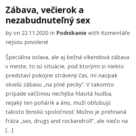
Zábava, večierok a
nezabudnuteľný sex
by
on
22.11.2020
in
Podnikanie
with
Komentáře
u
nejsou povolené
textu
Špeciálna oslava, ale aj bežná víkendová zábava
s
v meste, to sú situácie, pod ktorými si niekto
názvem
predstaví pokojne strávený čas, iní naopak
Zábava,
skvelú zábavu „na plné pecky“. V takomto
večierok
prípade väčšinou nechýba hlasitá hudba,
a
nejaký ten pohárik a áno, muži obľubujú
nezabudnuteľný
takisto ženskú spoločnosť. Možno je prehnaná
sex
fráza „sex, drugs and rockandroll“, ale niečo na
[…]