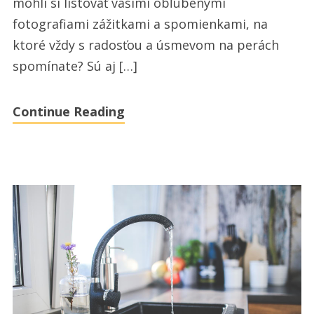
mohli si listovať vašimi obľúbenými
čo
fotografiami zážitkami a spomienkami, na
hľadáte
ktoré vždy s radosťou a úsmevom na perách
–
spomínate? Sú aj […]
najlepšie
vyvolanie
Continue Reading
fotiek,
pohodlne!