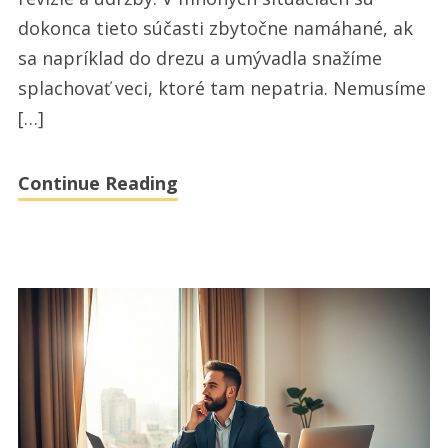
ako
dokonca tieto súčasti zbytočne namáhané, ak
aj
sa napríklad do drezu a umývadla snažíme
vhodná
splachovať veci, ktoré tam nepatria. Nemusíme
prevencia
[…]
Continue Reading