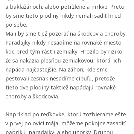
a baklažánoch, alebo petržlene a mrkve. Preto
by sme tieto plodiny nikdy nemali sadiť hneď
po sebe.
Mali by sme tiež pozerať na škodcov a choroby.
Paradajky nikdy nesadíme na rovnaké miesto,
kde pred tým rástli zemiaky. Hrozilo by riziko,
že sa nakazia plesňou zemiakovou, ktorá, ich
napáda najčastejšie. Na záhon, kde sme
pestovali cesnak nesadíme cibuľu, pretože
tieto dve plodiny taktiež napádajú rovnaké
choroby a škodcovia.
Napríklad po reďkovke, ktorú zozbierame ešte
v prvej polovici mája, môžeme pokojne zasadiť
papriku, paradajky, alebo uhorky. Druhou