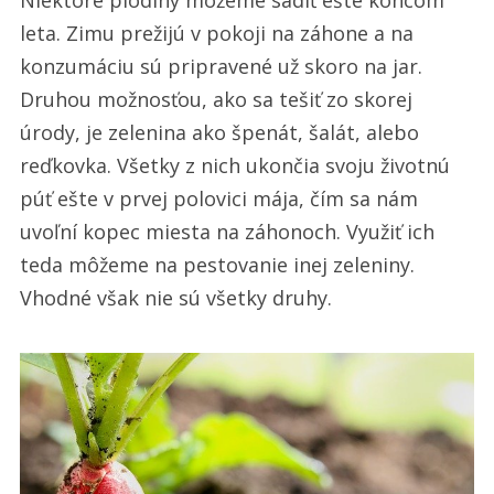
Niektoré plodiny môžeme sadiť ešte koncom
Využite
leta. Zimu prežijú v pokoji na záhone a na
svoje
konzumáciu sú pripravené už skoro na jar.
záhony
Druhou možnosťou, ako sa tešiť zo skorej
na
úrody, je zelenina ako špenát, šalát, alebo
maximum
reďkovka. Všetky z nich ukončia svoju životnú
púť ešte v prvej polovici mája, čím sa nám
uvoľní kopec miesta na záhonoch. Využiť ich
teda môžeme na pestovanie inej zeleniny.
Vhodné však nie sú všetky druhy.