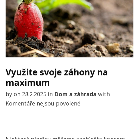
Využite svoje záhony na
maximum
by
on
28.2.2025
in
Dom a záhrada
with
u
Komentáře nejsou povolené
textu
s
názvem